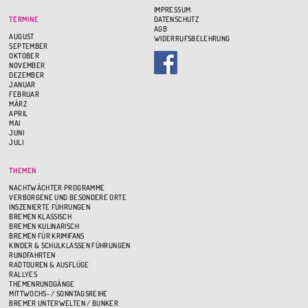
IMPRESSUM
TERMINE
DATENSCHUTZ
AGB
AUGUST
WIDERRUFSBELEHRUNG
SEPTEMBER
OKTOBER
NOVEMBER
DEZEMBER
JANUAR
FEBRUAR
MÄRZ
APRIL
MAI
JUNI
JULI
THEMEN
NACHTWÄCHTER PROGRAMME
VERBORGENE UND BESONDERE ORTE
INSZENIERTE FÜHRUNGEN
BREMEN KLASSISCH
BREMEN KULINARISCH
BREMEN FÜR KRIMIFANS
KINDER & SCHULKLASSEN FÜHRUNGEN
RUNDFAHRTEN
RADTOUREN & AUSFLÜGE
RALLYES
THEMENRUNDGÄNGE
MITTWOCHS- / SONNTAGSREIHE
BREMER UNTERWELTEN / BUNKER