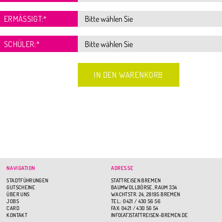
ERMÄSSIGT:
*
SCHÜLER:
*
NAVIGATION
ADRESSE
STADTFÜHRUNGEN
STATTREISEN BREMEN
GUTSCHEINE
BAUMWOLLBÖRSE, RAUM 334
ÜBER UNS
WACHTSTR. 24, 28195 BREMEN
JOBS
TEL.: 0421 / 430 56 56
CARD
FAX: 0421 / 430 56 54
KONTAKT
INFO(AT)STATTREISEN-BREMEN.DE