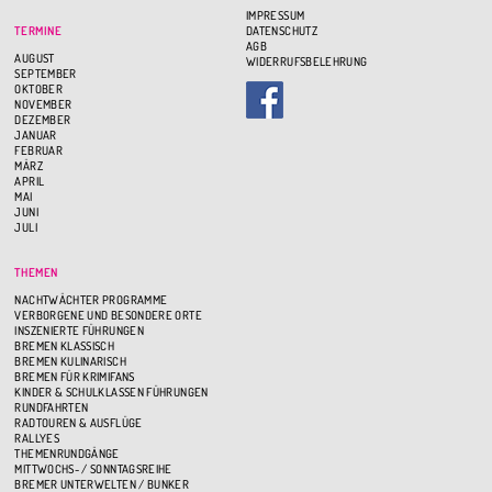
IMPRESSUM
TERMINE
DATENSCHUTZ
AGB
AUGUST
WIDERRUFSBELEHRUNG
SEPTEMBER
OKTOBER
NOVEMBER
DEZEMBER
JANUAR
FEBRUAR
MÄRZ
APRIL
MAI
JUNI
JULI
THEMEN
NACHTWÄCHTER PROGRAMME
VERBORGENE UND BESONDERE ORTE
INSZENIERTE FÜHRUNGEN
BREMEN KLASSISCH
BREMEN KULINARISCH
BREMEN FÜR KRIMIFANS
KINDER & SCHULKLASSEN FÜHRUNGEN
RUNDFAHRTEN
RADTOUREN & AUSFLÜGE
RALLYES
THEMENRUNDGÄNGE
MITTWOCHS- / SONNTAGSREIHE
BREMER UNTERWELTEN / BUNKER