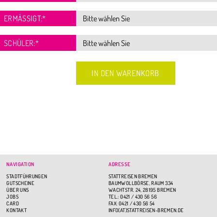
ERMÄSSIGT:
*
SCHÜLER:
*
NAVIGATION
ADRESSE
STADTFÜHRUNGEN
STATTREISEN BREMEN
GUTSCHEINE
BAUMWOLLBÖRSE, RAUM 334
ÜBER UNS
WACHTSTR. 24, 28195 BREMEN
JOBS
TEL.: 0421 / 430 56 56
CARD
FAX: 0421 / 430 56 54
KONTAKT
INFO(AT)STATTREISEN-BREMEN.DE