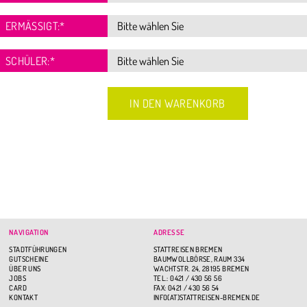
ERMÄSSIGT:
*
SCHÜLER:
*
NAVIGATION
ADRESSE
STADTFÜHRUNGEN
STATTREISEN BREMEN
GUTSCHEINE
BAUMWOLLBÖRSE, RAUM 334
ÜBER UNS
WACHTSTR. 24, 28195 BREMEN
JOBS
TEL.: 0421 / 430 56 56
CARD
FAX: 0421 / 430 56 54
KONTAKT
INFO(AT)STATTREISEN-BREMEN.DE