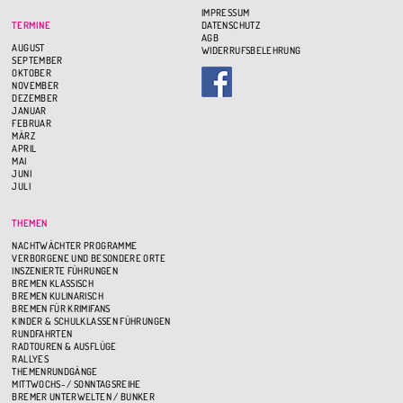
IMPRESSUM
TERMINE
DATENSCHUTZ
AGB
AUGUST
WIDERRUFSBELEHRUNG
SEPTEMBER
OKTOBER
NOVEMBER
DEZEMBER
JANUAR
FEBRUAR
MÄRZ
APRIL
MAI
JUNI
JULI
THEMEN
NACHTWÄCHTER PROGRAMME
VERBORGENE UND BESONDERE ORTE
INSZENIERTE FÜHRUNGEN
BREMEN KLASSISCH
BREMEN KULINARISCH
BREMEN FÜR KRIMIFANS
KINDER & SCHULKLASSEN FÜHRUNGEN
RUNDFAHRTEN
RADTOUREN & AUSFLÜGE
RALLYES
THEMENRUNDGÄNGE
MITTWOCHS- / SONNTAGSREIHE
BREMER UNTERWELTEN / BUNKER