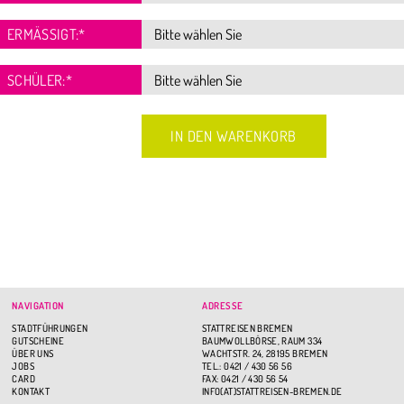
ERMÄSSIGT:
*
SCHÜLER:
*
NAVIGATION
ADRESSE
STADTFÜHRUNGEN
STATTREISEN BREMEN
GUTSCHEINE
BAUMWOLLBÖRSE, RAUM 334
ÜBER UNS
WACHTSTR. 24, 28195 BREMEN
JOBS
TEL.: 0421 / 430 56 56
CARD
FAX: 0421 / 430 56 54
KONTAKT
INFO(AT)STATTREISEN-BREMEN.DE