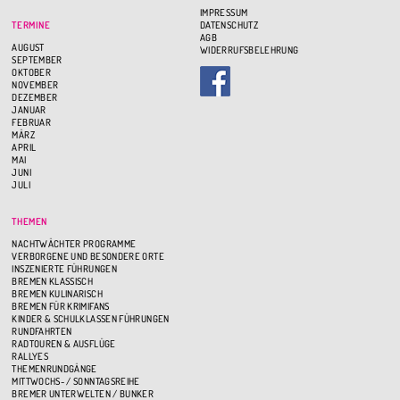
IMPRESSUM
TERMINE
DATENSCHUTZ
AGB
AUGUST
WIDERRUFSBELEHRUNG
SEPTEMBER
OKTOBER
NOVEMBER
DEZEMBER
JANUAR
FEBRUAR
MÄRZ
APRIL
MAI
JUNI
JULI
THEMEN
NACHTWÄCHTER PROGRAMME
VERBORGENE UND BESONDERE ORTE
INSZENIERTE FÜHRUNGEN
BREMEN KLASSISCH
BREMEN KULINARISCH
BREMEN FÜR KRIMIFANS
KINDER & SCHULKLASSEN FÜHRUNGEN
RUNDFAHRTEN
RADTOUREN & AUSFLÜGE
RALLYES
THEMENRUNDGÄNGE
MITTWOCHS- / SONNTAGSREIHE
BREMER UNTERWELTEN / BUNKER