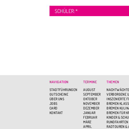
SCHÜLER:
*
NAVIGATION
TERMINE
THEMEN
STADTFÜHRUNGEN
AUGUST
NACHTWÄCHTE
GUTSCHEINE
SEPTEMBER
VERBORGENE U
ÜBER UNS
OKTOBER
INSZENIERTE 
JOBS
NOVEMBER
BREMEN KLASS
CARD
DEZEMBER
BREMEN KULIN
KONTAKT
JANUAR
BREMEN FÜR K
FEBRUAR
KINDER & SCH
MÄRZ
RUNDFAHRTEN
APRIL
RADTOUREN &