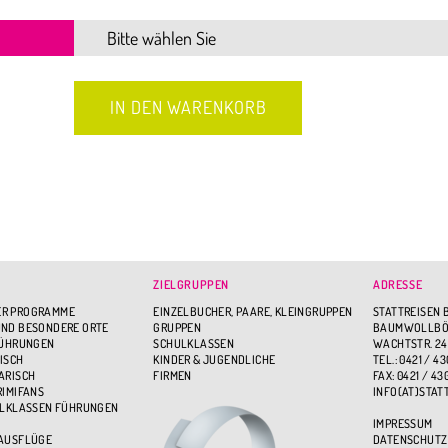
ZIELGRUPPEN
ADRESSE
R PROGRAMME
EINZELBUCHER, PAARE, KLEINGRUPPEN
STATTREISEN 
ND BESONDERE ORTE
GRUPPEN
BAUMWOLLBÖR
FÜHRUNGEN
SCHULKLASSEN
WACHTSTR. 24
ISCH
KINDER & JUGENDLICHE
TEL.: 0421 / 43
ARISCH
FIRMEN
FAX: 0421 / 43
RIMIFANS
INFO(AT)STAT
ULKLASSEN FÜHRUNGEN
IMPRESSUM
 AUSFLÜGE
DATENSCHUTZ