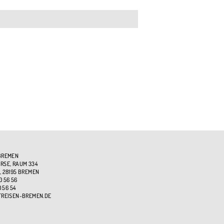
BREMEN
SE, RAUM 334
, 28195 BREMEN
0 56 56
0 56 54
TREISEN-BREMEN.DE