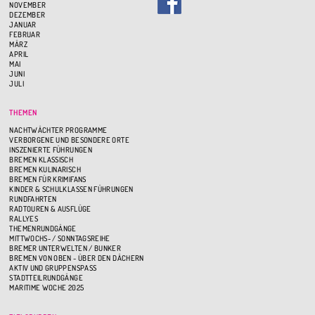
NOVEMBER
DEZEMBER
JANUAR
FEBRUAR
MÄRZ
APRIL
MAI
JUNI
JULI
THEMEN
NACHTWÄCHTER PROGRAMME
VERBORGENE UND BESONDERE ORTE
INSZENIERTE FÜHRUNGEN
BREMEN KLASSISCH
BREMEN KULINARISCH
BREMEN FÜR KRIMIFANS
KINDER & SCHULKLASSEN FÜHRUNGEN
RUNDFAHRTEN
RADTOUREN & AUSFLÜGE
RALLYES
THEMENRUNDGÄNGE
MITTWOCHS- / SONNTAGSREIHE
BREMER UNTERWELTEN / BUNKER
BREMEN VON OBEN - ÜBER DEN DÄCHERN
AKTIV UND GRUPPENSPASS
STADTTEILRUNDGÄNGE
MARITIME WOCHE 2025