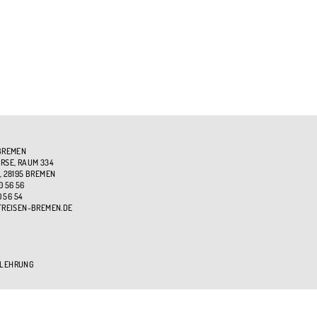
BREMEN
SE, RAUM 334
, 28195 BREMEN
0 56 56
0 56 54
TREISEN-BREMEN.DE
ELEHRUNG