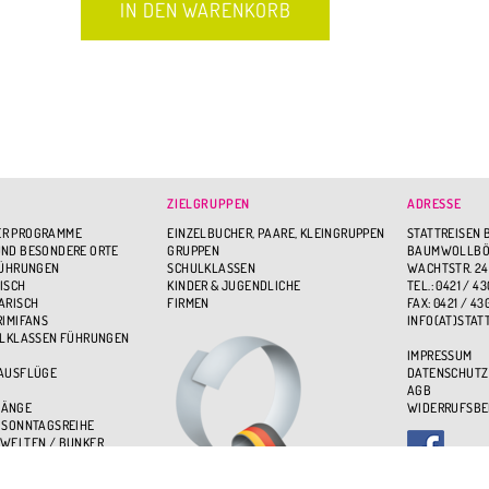
ZIELGRUPPEN
ADRESSE
R PROGRAMME
EINZELBUCHER, PAARE, KLEINGRUPPEN
STATTREISEN 
ND BESONDERE ORTE
GRUPPEN
BAUMWOLLBÖR
FÜHRUNGEN
SCHULKLASSEN
WACHTSTR. 24
ISCH
KINDER & JUGENDLICHE
TEL.: 0421 / 43
ARISCH
FIRMEN
FAX: 0421 / 43
RIMIFANS
INFO(AT)STAT
ULKLASSEN FÜHRUNGEN
IMPRESSUM
 AUSFLÜGE
DATENSCHUTZ
AGB
GÄNGE
WIDERRUFSB
 SONNTAGSREIHE
WELTEN / BUNKER
BEN - ÜBER DEN DÄCHERN
UPPENSPASS