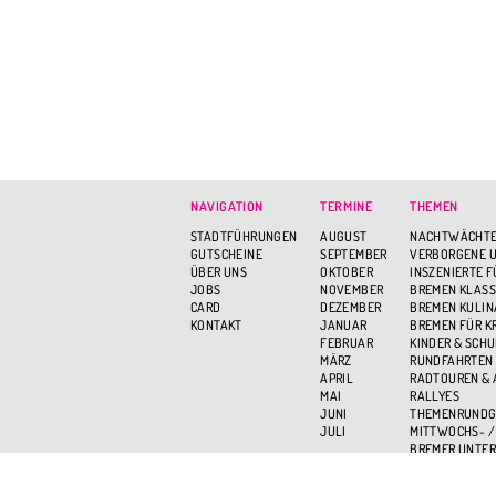
NAVIGATION
TERMINE
THEMEN
STADTFÜHRUNGEN
AUGUST
NACHTWÄCHTE
GUTSCHEINE
SEPTEMBER
VERBORGENE U
ÜBER UNS
OKTOBER
INSZENIERTE 
JOBS
NOVEMBER
BREMEN KLASS
CARD
DEZEMBER
BREMEN KULIN
KONTAKT
JANUAR
BREMEN FÜR K
FEBRUAR
KINDER & SCH
MÄRZ
RUNDFAHRTEN
APRIL
RADTOUREN &
MAI
RALLYES
JUNI
THEMENRUND
JULI
MITTWOCHS- /
BREMER UNTER
BREMEN VON O
AKTIV UND GR