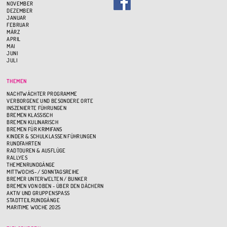
NOVEMBER
DEZEMBER
JANUAR
FEBRUAR
MÄRZ
APRIL
MAI
JUNI
JULI
THEMEN
NACHTWÄCHTER PROGRAMME
VERBORGENE UND BESONDERE ORTE
INSZENIERTE FÜHRUNGEN
BREMEN KLASSISCH
BREMEN KULINARISCH
BREMEN FÜR KRIMIFANS
KINDER & SCHULKLASSEN FÜHRUNGEN
RUNDFAHRTEN
RADTOUREN & AUSFLÜGE
RALLYES
THEMENRUNDGÄNGE
MITTWOCHS- / SONNTAGSREIHE
BREMER UNTERWELTEN / BUNKER
BREMEN VON OBEN - ÜBER DEN DÄCHERN
AKTIV UND GRUPPENSPASS
STADTTEILRUNDGÄNGE
MARITIME WOCHE 2025