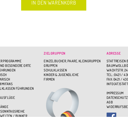
ZIELGRUPPEN
ADRESSE
R PROGRAMME
EINZELBUCHER, PAARE, KLEINGRUPPEN
STATTREISEN 
ND BESONDERE ORTE
GRUPPEN
BAUMWOLLBÖR
FÜHRUNGEN
SCHULKLASSEN
WACHTSTR. 24
ISCH
KINDER & JUGENDLICHE
TEL.: 0421 / 43
ARISCH
FIRMEN
FAX: 0421 / 43
RIMIFANS
INFO(AT)STAT
ULKLASSEN FÜHRUNGEN
IMPRESSUM
 AUSFLÜGE
DATENSCHUTZ
AGB
GÄNGE
WIDERRUFSB
 SONNTAGSREIHE
WELTEN / BUNKER
BEN - ÜBER DEN DÄCHERN
UPPENSPASS