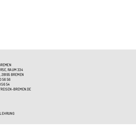
BREMEN
SE, RAUM 334
, 28195 BREMEN
0 56 56
0 56 54
TREISEN-BREMEN.DE
ELEHRUNG