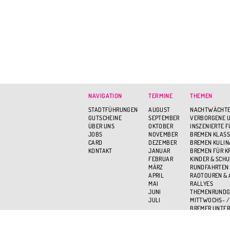
NAVIGATION
TERMINE
THEMEN
STADTFÜHRUNGEN
AUGUST
NACHTWÄCHTE
GUTSCHEINE
SEPTEMBER
VERBORGENE U
ÜBER UNS
OKTOBER
INSZENIERTE 
JOBS
NOVEMBER
BREMEN KLASS
CARD
DEZEMBER
BREMEN KULIN
KONTAKT
JANUAR
BREMEN FÜR K
FEBRUAR
KINDER & SCH
MÄRZ
RUNDFAHRTEN
APRIL
RADTOUREN &
MAI
RALLYES
JUNI
THEMENRUND
JULI
MITTWOCHS- /
BREMER UNTER
BREMEN VON O
AKTIV UND GR