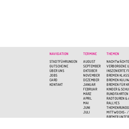
NAVIGATION
TERMINE
THEMEN
STADTFÜHRUNGEN
AUGUST
NACHTWÄCHTE
GUTSCHEINE
SEPTEMBER
VERBORGENE U
ÜBER UNS
OKTOBER
INSZENIERTE 
JOBS
NOVEMBER
BREMEN KLASS
CARD
DEZEMBER
BREMEN KULIN
KONTAKT
JANUAR
BREMEN FÜR K
FEBRUAR
KINDER & SCH
MÄRZ
RUNDFAHRTEN
APRIL
RADTOUREN &
MAI
RALLYES
JUNI
THEMENRUND
JULI
MITTWOCHS- /
BREMER UNTER
BREMEN VON O
AKTIV UND GR