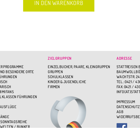
ZIELGRUPPEN
ADRESSE
R PROGRAMME
EINZELBUCHER, PAARE, KLEINGRUPPEN
STATTREISEN 
ND BESONDERE ORTE
GRUPPEN
BAUMWOLLBÖR
FÜHRUNGEN
SCHULKLASSEN
WACHTSTR. 24
ISCH
KINDER & JUGENDLICHE
TEL.: 0421 / 43
ARISCH
FIRMEN
FAX: 0421 / 43
RIMIFANS
INFO(AT)STAT
ULKLASSEN FÜHRUNGEN
IMPRESSUM
 AUSFLÜGE
DATENSCHUTZ
AGB
GÄNGE
WIDERRUFSB
 SONNTAGSREIHE
WELTEN / BUNKER
BEN - ÜBER DEN DÄCHERN
UPPENSPASS