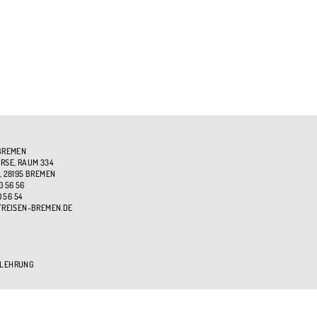
BREMEN
SE, RAUM 334
, 28195 BREMEN
0 56 56
0 56 54
TREISEN-BREMEN.DE
ELEHRUNG