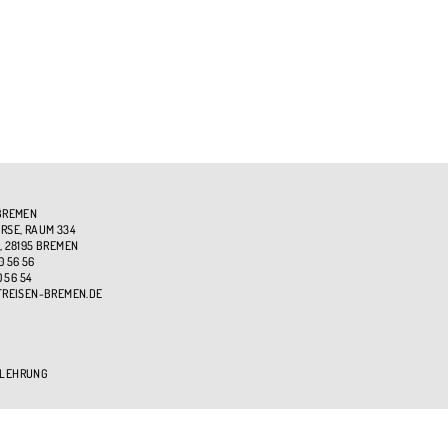
BREMEN
SE, RAUM 334
, 28195 BREMEN
0 56 56
0 56 54
TREISEN-BREMEN.DE
ELEHRUNG