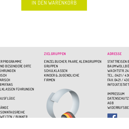
ZIELGRUPPEN
ADRESSE
R PROGRAMME
EINZELBUCHER, PAARE, KLEINGRUPPEN
STATTREISEN 
ND BESONDERE ORTE
GRUPPEN
BAUMWOLLBÖR
FÜHRUNGEN
SCHULKLASSEN
WACHTSTR. 24
ISCH
KINDER & JUGENDLICHE
TEL.: 0421 / 43
ARISCH
FIRMEN
FAX: 0421 / 43
RIMIFANS
INFO(AT)STAT
ULKLASSEN FÜHRUNGEN
IMPRESSUM
 AUSFLÜGE
DATENSCHUTZ
AGB
GÄNGE
WIDERRUFSB
 SONNTAGSREIHE
WELTEN / BUNKER
BEN - ÜBER DEN DÄCHERN
UPPENSPASS