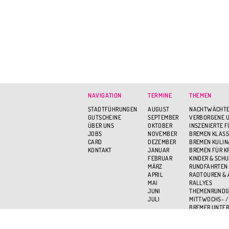
NAVIGATION
TERMINE
THEMEN
STADTFÜHRUNGEN
AUGUST
NACHTWÄCHTE
GUTSCHEINE
SEPTEMBER
VERBORGENE U
ÜBER UNS
OKTOBER
INSZENIERTE 
JOBS
NOVEMBER
BREMEN KLASS
CARD
DEZEMBER
BREMEN KULIN
KONTAKT
JANUAR
BREMEN FÜR K
FEBRUAR
KINDER & SCH
MÄRZ
RUNDFAHRTEN
APRIL
RADTOUREN &
MAI
RALLYES
JUNI
THEMENRUND
JULI
MITTWOCHS- /
BREMER UNTER
BREMEN VON O
AKTIV UND GR