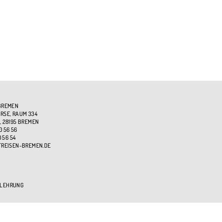
BREMEN
SE, RAUM 334
, 28195 BREMEN
0 56 56
0 56 54
TREISEN-BREMEN.DE
ELEHRUNG