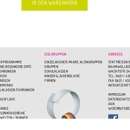
ZIELGRUPPEN
ADRESSE
R PROGRAMME
EINZELBUCHER, PAARE, KLEINGRUPPEN
STATTREISEN 
ND BESONDERE ORTE
GRUPPEN
BAUMWOLLBÖR
FÜHRUNGEN
SCHULKLASSEN
WACHTSTR. 24
ISCH
KINDER & JUGENDLICHE
TEL.: 0421 / 43
ARISCH
FIRMEN
FAX: 0421 / 43
RIMIFANS
INFO(AT)STAT
ULKLASSEN FÜHRUNGEN
IMPRESSUM
 AUSFLÜGE
DATENSCHUTZ
AGB
GÄNGE
WIDERRUFSB
 SONNTAGSREIHE
WELTEN / BUNKER
BEN - ÜBER DEN DÄCHERN
UPPENSPASS