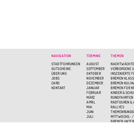
NAVIGATION
TERMINE
THEMEN
STADTFÜHRUNGEN
AUGUST
NACHTWÄCHTE
GUTSCHEINE
SEPTEMBER
VERBORGENE U
ÜBER UNS
OKTOBER
INSZENIERTE 
JOBS
NOVEMBER
BREMEN KLASS
CARD
DEZEMBER
BREMEN KULIN
KONTAKT
JANUAR
BREMEN FÜR K
FEBRUAR
KINDER & SCH
MÄRZ
RUNDFAHRTEN
APRIL
RADTOUREN &
MAI
RALLYES
JUNI
THEMENRUND
JULI
MITTWOCHS- /
BREMER UNTER
BREMEN VON O
AKTIV UND GR