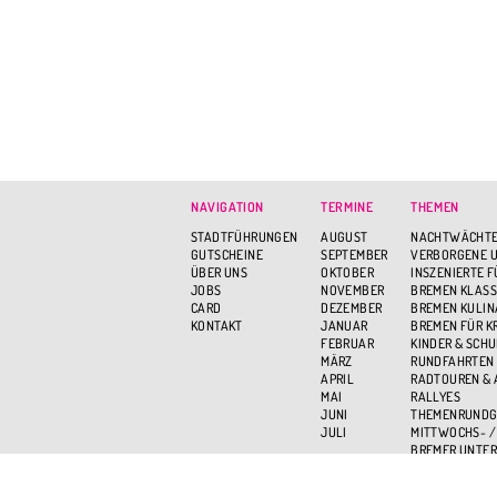
NAVIGATION
TERMINE
THEMEN
STADTFÜHRUNGEN
AUGUST
NACHTWÄCHTE
GUTSCHEINE
SEPTEMBER
VERBORGENE U
ÜBER UNS
OKTOBER
INSZENIERTE 
JOBS
NOVEMBER
BREMEN KLASS
CARD
DEZEMBER
BREMEN KULIN
KONTAKT
JANUAR
BREMEN FÜR K
FEBRUAR
KINDER & SCH
MÄRZ
RUNDFAHRTEN
APRIL
RADTOUREN &
MAI
RALLYES
JUNI
THEMENRUND
JULI
MITTWOCHS- /
BREMER UNTER
BREMEN VON O
AKTIV UND GR