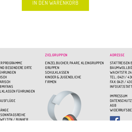
ZIELGRUPPEN
ADRESSE
R PROGRAMME
EINZELBUCHER, PAARE, KLEINGRUPPEN
STATTREISEN 
ND BESONDERE ORTE
GRUPPEN
BAUMWOLLBÖR
FÜHRUNGEN
SCHULKLASSEN
WACHTSTR. 24
ISCH
KINDER & JUGENDLICHE
TEL.: 0421 / 43
ARISCH
FIRMEN
FAX: 0421 / 43
RIMIFANS
INFO(AT)STAT
ULKLASSEN FÜHRUNGEN
IMPRESSUM
 AUSFLÜGE
DATENSCHUTZ
AGB
GÄNGE
WIDERRUFSB
 SONNTAGSREIHE
WELTEN / BUNKER
BEN - ÜBER DEN DÄCHERN
UPPENSPASS