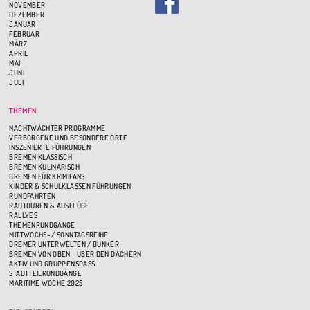
NOVEMBER
DEZEMBER
JANUAR
FEBRUAR
MÄRZ
APRIL
MAI
JUNI
JULI
THEMEN
NACHTWÄCHTER PROGRAMME
VERBORGENE UND BESONDERE ORTE
INSZENIERTE FÜHRUNGEN
BREMEN KLASSISCH
BREMEN KULINARISCH
BREMEN FÜR KRIMIFANS
KINDER & SCHULKLASSEN FÜHRUNGEN
RUNDFAHRTEN
RADTOUREN & AUSFLÜGE
RALLYES
THEMENRUNDGÄNGE
MITTWOCHS- / SONNTAGSREIHE
BREMER UNTERWELTEN / BUNKER
BREMEN VON OBEN - ÜBER DEN DÄCHERN
AKTIV UND GRUPPENSPASS
STADTTEILRUNDGÄNGE
MARITIME WOCHE 2025