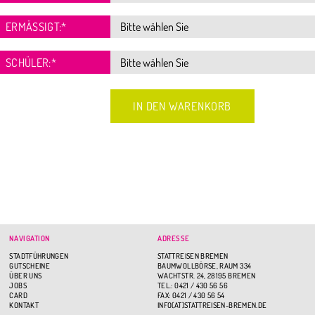
ERMÄSSIGT:
*
SCHÜLER:
*
NAVIGATION
ADRESSE
STADTFÜHRUNGEN
STATTREISEN BREMEN
GUTSCHEINE
BAUMWOLLBÖRSE, RAUM 334
ÜBER UNS
WACHTSTR. 24, 28195 BREMEN
JOBS
TEL.: 0421 / 430 56 56
CARD
FAX: 0421 / 430 56 54
KONTAKT
INFO(AT)STATTREISEN-BREMEN.DE