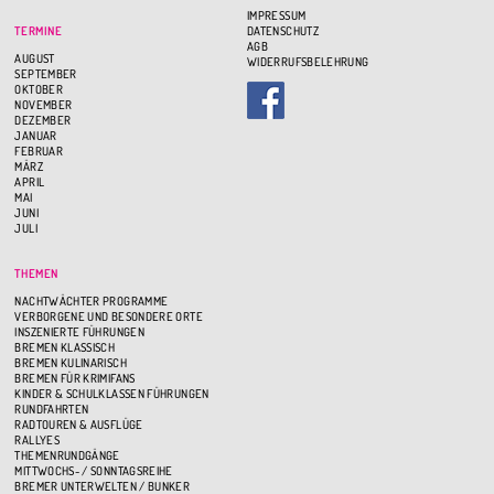
IMPRESSUM
TERMINE
DATENSCHUTZ
AGB
AUGUST
WIDERRUFSBELEHRUNG
SEPTEMBER
OKTOBER
NOVEMBER
DEZEMBER
JANUAR
FEBRUAR
MÄRZ
APRIL
MAI
JUNI
JULI
THEMEN
NACHTWÄCHTER PROGRAMME
VERBORGENE UND BESONDERE ORTE
INSZENIERTE FÜHRUNGEN
BREMEN KLASSISCH
BREMEN KULINARISCH
BREMEN FÜR KRIMIFANS
KINDER & SCHULKLASSEN FÜHRUNGEN
RUNDFAHRTEN
RADTOUREN & AUSFLÜGE
RALLYES
THEMENRUNDGÄNGE
MITTWOCHS- / SONNTAGSREIHE
BREMER UNTERWELTEN / BUNKER