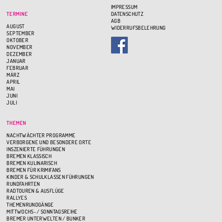
IMPRESSUM
TERMINE
DATENSCHUTZ
AGB
AUGUST
WIDERRUFSBELEHRUNG
SEPTEMBER
OKTOBER
NOVEMBER
DEZEMBER
JANUAR
FEBRUAR
MÄRZ
APRIL
MAI
JUNI
JULI
THEMEN
NACHTWÄCHTER PROGRAMME
VERBORGENE UND BESONDERE ORTE
INSZENIERTE FÜHRUNGEN
BREMEN KLASSISCH
BREMEN KULINARISCH
BREMEN FÜR KRIMIFANS
KINDER & SCHULKLASSEN FÜHRUNGEN
RUNDFAHRTEN
RADTOUREN & AUSFLÜGE
RALLYES
THEMENRUNDGÄNGE
MITTWOCHS- / SONNTAGSREIHE
BREMER UNTERWELTEN / BUNKER