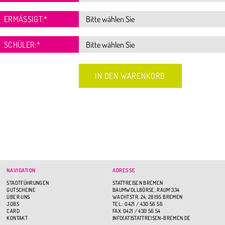
ERMÄSSIGT:
*
SCHÜLER:
*
NAVIGATION
ADRESSE
STADTFÜHRUNGEN
STATTREISEN BREMEN
GUTSCHEINE
BAUMWOLLBÖRSE, RAUM 334
ÜBER UNS
WACHTSTR. 24, 28195 BREMEN
JOBS
TEL.: 0421 / 430 56 56
CARD
FAX: 0421 / 430 56 54
KONTAKT
INFO(AT)STATTREISEN-BREMEN.DE