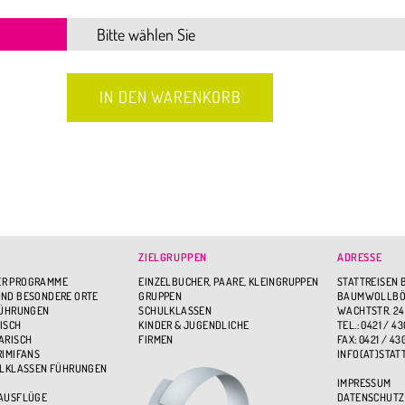
ZIELGRUPPEN
ADRESSE
R PROGRAMME
EINZELBUCHER, PAARE, KLEINGRUPPEN
STATTREISEN 
ND BESONDERE ORTE
GRUPPEN
BAUMWOLLBÖR
FÜHRUNGEN
SCHULKLASSEN
WACHTSTR. 24
ISCH
KINDER & JUGENDLICHE
TEL.: 0421 / 43
ARISCH
FIRMEN
FAX: 0421 / 43
RIMIFANS
INFO(AT)STAT
ULKLASSEN FÜHRUNGEN
IMPRESSUM
 AUSFLÜGE
DATENSCHUTZ