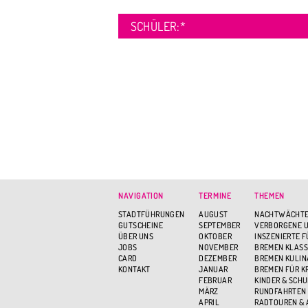
SCHÜLER:
*
NAVIGATION
TERMINE
THEMEN
STADTFÜHRUNGEN
AUGUST
NACHTWÄCHTE
GUTSCHEINE
SEPTEMBER
VERBORGENE U
ÜBER UNS
OKTOBER
INSZENIERTE 
JOBS
NOVEMBER
BREMEN KLASS
CARD
DEZEMBER
BREMEN KULIN
KONTAKT
JANUAR
BREMEN FÜR K
FEBRUAR
KINDER & SCH
MÄRZ
RUNDFAHRTEN
APRIL
RADTOUREN &