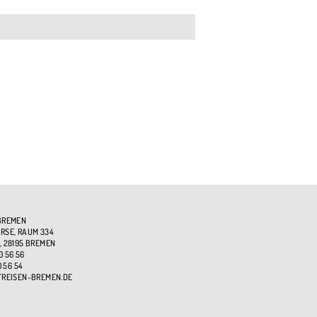
BREMEN
SE, RAUM 334
, 28195 BREMEN
0 56 56
0 56 54
TREISEN-BREMEN.DE