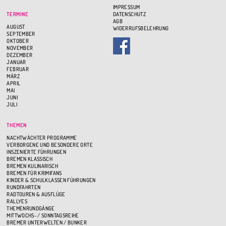
IMPRESSUM
TERMINE
DATENSCHUTZ
AGB
AUGUST
WIDERRUFSBELEHRUNG
SEPTEMBER
OKTOBER
NOVEMBER
DEZEMBER
JANUAR
FEBRUAR
MÄRZ
APRIL
MAI
JUNI
JULI
THEMEN
NACHTWÄCHTER PROGRAMME
VERBORGENE UND BESONDERE ORTE
INSZENIERTE FÜHRUNGEN
BREMEN KLASSISCH
BREMEN KULINARISCH
BREMEN FÜR KRIMIFANS
KINDER & SCHULKLASSEN FÜHRUNGEN
RUNDFAHRTEN
RADTOUREN & AUSFLÜGE
RALLYES
THEMENRUNDGÄNGE
MITTWOCHS- / SONNTAGSREIHE
BREMER UNTERWELTEN / BUNKER