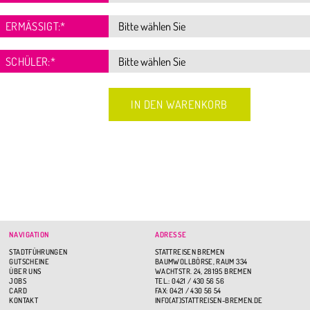
ERMÄSSIGT:
*
SCHÜLER:
*
NAVIGATION
ADRESSE
STADTFÜHRUNGEN
STATTREISEN BREMEN
GUTSCHEINE
BAUMWOLLBÖRSE, RAUM 334
ÜBER UNS
WACHTSTR. 24, 28195 BREMEN
JOBS
TEL.: 0421 / 430 56 56
CARD
FAX: 0421 / 430 56 54
KONTAKT
INFO(AT)STATTREISEN-BREMEN.DE