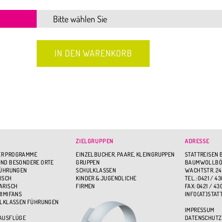
ZIELGRUPPEN
ADRESSE
R PROGRAMME
EINZELBUCHER, PAARE, KLEINGRUPPEN
STATTREISEN 
ND BESONDERE ORTE
GRUPPEN
BAUMWOLLBÖR
FÜHRUNGEN
SCHULKLASSEN
WACHTSTR. 24
ISCH
KINDER & JUGENDLICHE
TEL.: 0421 / 43
ARISCH
FIRMEN
FAX: 0421 / 43
RIMIFANS
INFO(AT)STAT
ULKLASSEN FÜHRUNGEN
IMPRESSUM
 AUSFLÜGE
DATENSCHUTZ