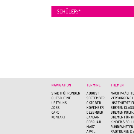
SCHÜLER:
*
NAVIGATION
TERMINE
THEMEN
STADTFÜHRUNGEN
AUGUST
NACHTWÄCHTE
GUTSCHEINE
SEPTEMBER
VERBORGENE U
ÜBER UNS
OKTOBER
INSZENIERTE 
JOBS
NOVEMBER
BREMEN KLASS
CARD
DEZEMBER
BREMEN KULIN
KONTAKT
JANUAR
BREMEN FÜR K
FEBRUAR
KINDER & SCH
MÄRZ
RUNDFAHRTEN
APRIL
RADTOUREN &