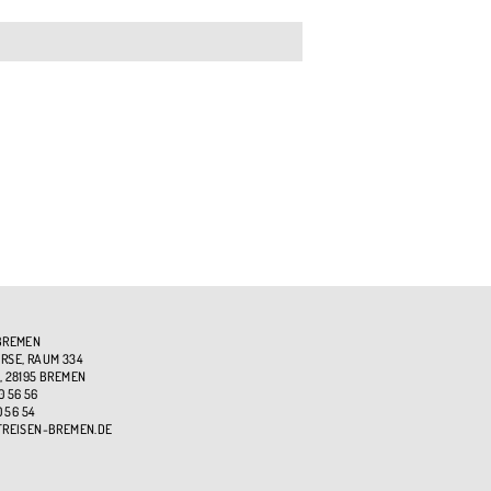
BREMEN
SE, RAUM 334
, 28195 BREMEN
0 56 56
0 56 54
TREISEN-BREMEN.DE