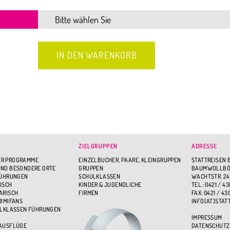
ZIELGRUPPEN
ADRESSE
R PROGRAMME
EINZELBUCHER, PAARE, KLEINGRUPPEN
STATTREISEN 
ND BESONDERE ORTE
GRUPPEN
BAUMWOLLBÖR
FÜHRUNGEN
SCHULKLASSEN
WACHTSTR. 24
ISCH
KINDER & JUGENDLICHE
TEL.: 0421 / 43
ARISCH
FIRMEN
FAX: 0421 / 43
RIMIFANS
INFO(AT)STAT
ULKLASSEN FÜHRUNGEN
IMPRESSUM
 AUSFLÜGE
DATENSCHUTZ