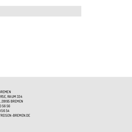
BREMEN
SE, RAUM 334
, 28195 BREMEN
0 56 56
0 56 54
TREISEN-BREMEN.DE