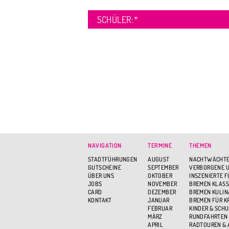
SCHÜLER:
*
NAVIGATION
TERMINE
THEMEN
STADTFÜHRUNGEN
AUGUST
NACHTWÄCHTE
GUTSCHEINE
SEPTEMBER
VERBORGENE U
ÜBER UNS
OKTOBER
INSZENIERTE 
JOBS
NOVEMBER
BREMEN KLASS
CARD
DEZEMBER
BREMEN KULIN
KONTAKT
JANUAR
BREMEN FÜR K
FEBRUAR
KINDER & SCH
MÄRZ
RUNDFAHRTEN
APRIL
RADTOUREN &