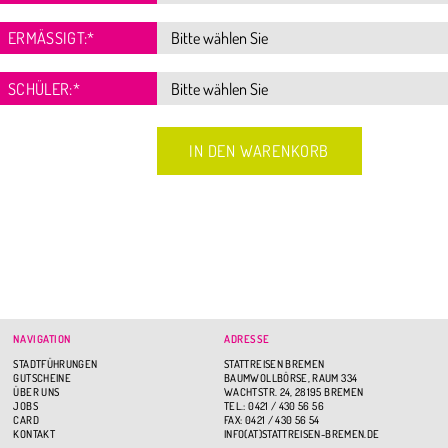
ERMÄSSIGT:
*
SCHÜLER:
*
NAVIGATION
ADRESSE
STADTFÜHRUNGEN
STATTREISEN BREMEN
GUTSCHEINE
BAUMWOLLBÖRSE, RAUM 334
ÜBER UNS
WACHTSTR. 24, 28195 BREMEN
JOBS
TEL.: 0421 / 430 56 56
CARD
FAX: 0421 / 430 56 54
KONTAKT
INFO(AT)STATTREISEN-BREMEN.DE