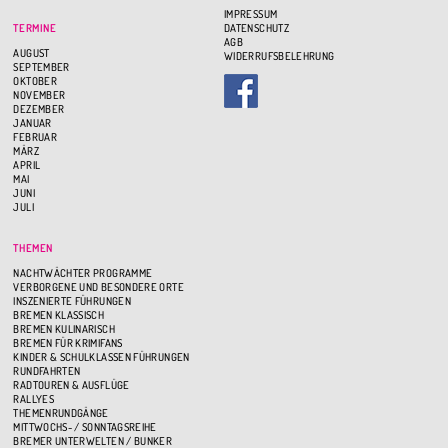
IMPRESSUM
TERMINE
DATENSCHUTZ
AGB
AUGUST
WIDERRUFSBELEHRUNG
SEPTEMBER
OKTOBER
NOVEMBER
DEZEMBER
JANUAR
FEBRUAR
MÄRZ
APRIL
MAI
JUNI
JULI
THEMEN
NACHTWÄCHTER PROGRAMME
VERBORGENE UND BESONDERE ORTE
INSZENIERTE FÜHRUNGEN
BREMEN KLASSISCH
BREMEN KULINARISCH
BREMEN FÜR KRIMIFANS
KINDER & SCHULKLASSEN FÜHRUNGEN
RUNDFAHRTEN
RADTOUREN & AUSFLÜGE
RALLYES
THEMENRUNDGÄNGE
MITTWOCHS- / SONNTAGSREIHE
BREMER UNTERWELTEN / BUNKER