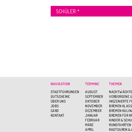
SCHÜLER:
*
NAVIGATION
TERMINE
THEMEN
STADTFÜHRUNGEN
AUGUST
NACHTWÄCHTE
GUTSCHEINE
SEPTEMBER
VERBORGENE U
ÜBER UNS
OKTOBER
INSZENIERTE 
JOBS
NOVEMBER
BREMEN KLASS
CARD
DEZEMBER
BREMEN KULIN
KONTAKT
JANUAR
BREMEN FÜR K
FEBRUAR
KINDER & SCH
MÄRZ
RUNDFAHRTEN
APRIL
RADTOUREN &