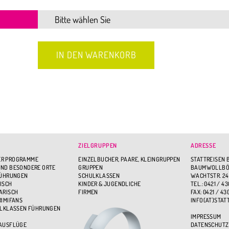
ZIELGRUPPEN
ADRESSE
R PROGRAMME
EINZELBUCHER, PAARE, KLEINGRUPPEN
STATTREISEN 
ND BESONDERE ORTE
GRUPPEN
BAUMWOLLBÖR
FÜHRUNGEN
SCHULKLASSEN
WACHTSTR. 24
ISCH
KINDER & JUGENDLICHE
TEL.: 0421 / 43
ARISCH
FIRMEN
FAX: 0421 / 43
RIMIFANS
INFO(AT)STAT
ULKLASSEN FÜHRUNGEN
IMPRESSUM
 AUSFLÜGE
DATENSCHUTZ