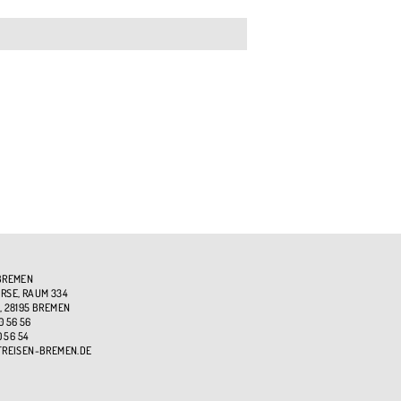
BREMEN
SE, RAUM 334
, 28195 BREMEN
0 56 56
0 56 54
TREISEN-BREMEN.DE