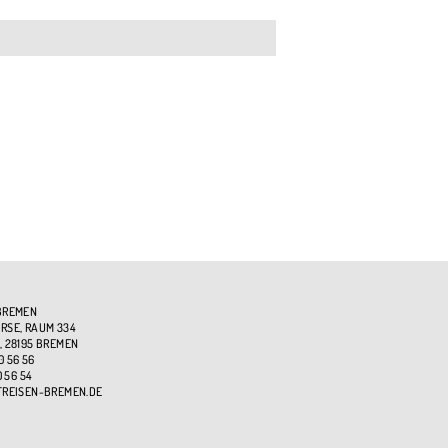
BREMEN
SE, RAUM 334
, 28195 BREMEN
0 56 56
0 56 54
TREISEN-BREMEN.DE