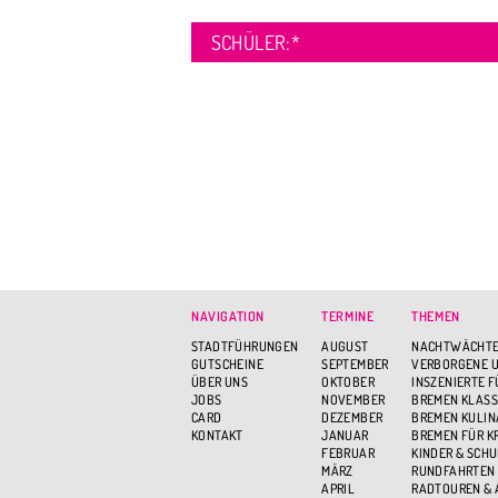
SCHÜLER:
*
NAVIGATION
TERMINE
THEMEN
STADTFÜHRUNGEN
AUGUST
NACHTWÄCHTE
GUTSCHEINE
SEPTEMBER
VERBORGENE U
ÜBER UNS
OKTOBER
INSZENIERTE 
JOBS
NOVEMBER
BREMEN KLASS
CARD
DEZEMBER
BREMEN KULIN
KONTAKT
JANUAR
BREMEN FÜR K
FEBRUAR
KINDER & SCH
MÄRZ
RUNDFAHRTEN
APRIL
RADTOUREN &