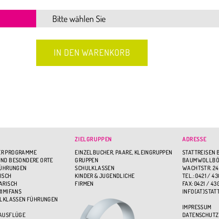
ZIELGRUPPEN
ADRESSE
R PROGRAMME
EINZELBUCHER, PAARE, KLEINGRUPPEN
STATTREISEN 
ND BESONDERE ORTE
GRUPPEN
BAUMWOLLBÖR
FÜHRUNGEN
SCHULKLASSEN
WACHTSTR. 24
ISCH
KINDER & JUGENDLICHE
TEL.: 0421 / 43
ARISCH
FIRMEN
FAX: 0421 / 43
RIMIFANS
INFO(AT)STAT
ULKLASSEN FÜHRUNGEN
IMPRESSUM
 AUSFLÜGE
DATENSCHUTZ