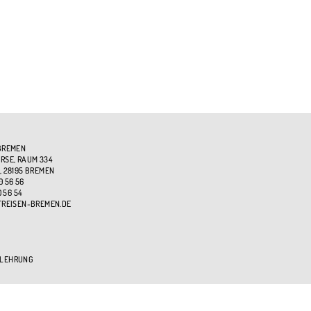
BREMEN
SE, RAUM 334
, 28195 BREMEN
0 56 56
0 56 54
TREISEN-BREMEN.DE
ELEHRUNG