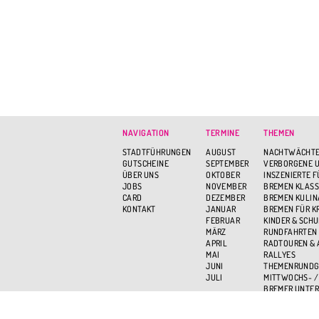
NAVIGATION
TERMINE
THEMEN
STADTFÜHRUNGEN
AUGUST
NACHTWÄCHTE
GUTSCHEINE
SEPTEMBER
VERBORGENE U
ÜBER UNS
OKTOBER
INSZENIERTE 
JOBS
NOVEMBER
BREMEN KLASS
CARD
DEZEMBER
BREMEN KULIN
KONTAKT
JANUAR
BREMEN FÜR K
FEBRUAR
KINDER & SCH
MÄRZ
RUNDFAHRTEN
APRIL
RADTOUREN &
MAI
RALLYES
JUNI
THEMENRUND
JULI
MITTWOCHS- /
BREMER UNTER
BREMEN VON O
AKTIV UND GR