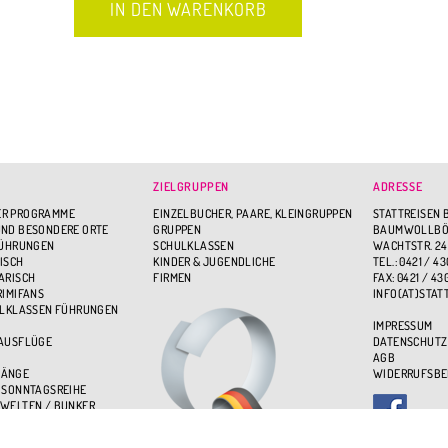
ZIELGRUPPEN
ADRESSE
R PROGRAMME
EINZELBUCHER, PAARE, KLEINGRUPPEN
STATTREISEN 
ND BESONDERE ORTE
GRUPPEN
BAUMWOLLBÖR
FÜHRUNGEN
SCHULKLASSEN
WACHTSTR. 24
ISCH
KINDER & JUGENDLICHE
TEL.: 0421 / 43
ARISCH
FIRMEN
FAX: 0421 / 43
RIMIFANS
INFO(AT)STAT
ULKLASSEN FÜHRUNGEN
IMPRESSUM
 AUSFLÜGE
DATENSCHUTZ
AGB
GÄNGE
WIDERRUFSB
 SONNTAGSREIHE
WELTEN / BUNKER
BEN - ÜBER DEN DÄCHERN
UPPENSPASS