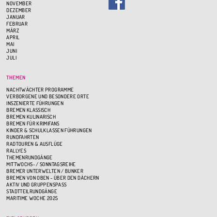
NOVEMBER
DEZEMBER
JANUAR
FEBRUAR
MÄRZ
APRIL
MAI
JUNI
JULI
THEMEN
NACHTWÄCHTER PROGRAMME
VERBORGENE UND BESONDERE ORTE
INSZENIERTE FÜHRUNGEN
BREMEN KLASSISCH
BREMEN KULINARISCH
BREMEN FÜR KRIMIFANS
KINDER & SCHULKLASSEN FÜHRUNGEN
RUNDFAHRTEN
RADTOUREN & AUSFLÜGE
RALLYES
THEMENRUNDGÄNGE
MITTWOCHS- / SONNTAGSREIHE
BREMER UNTERWELTEN / BUNKER
BREMEN VON OBEN - ÜBER DEN DÄCHERN
AKTIV UND GRUPPENSPASS
STADTTEILRUNDGÄNGE
MARITIME WOCHE 2025