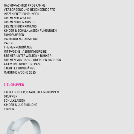
NACHTWÄCHTER PROGRAMME
VERBORGENE UND BESONDERE ORTE
INSZENIERTE FÜHRUNGEN
BREMEN KLASSISCH
BREMEN KULINARISCH
BREMEN FÜR KRIMIFANS
KINDER & SCHULKLASSEN FÜHRUNGEN
RUNDFAHRTEN
RADTOUREN & AUSFLÜGE
RALLYES
THEMENRUNDGÄNGE
MITTWOCHS- / SONNTAGSREIHE
BREMER UNTERWELTEN / BUNKER
BREMEN VON OBEN - ÜBER DEN DÄCHERN
AKTIV UND GRUPPENSPASS
STADTTEILRUNDGÄNGE
MARITIME WOCHE 2025
ZIELGRUPPEN
EINZELBUCHER, PAARE, KLEINGRUPPEN
GRUPPEN
SCHULKLASSEN
KINDER & JUGENDLICHE
FIRMEN