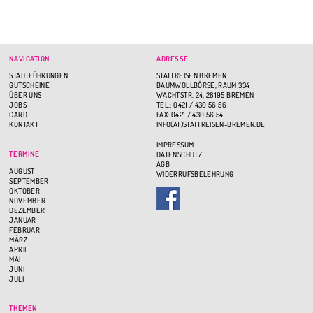
NAVIGATION
ADRESSE
STADTFÜHRUNGEN
STATTREISEN BREMEN
GUTSCHEINE
BAUMWOLLBÖRSE, RAUM 334
ÜBER UNS
WACHTSTR. 24, 28195 BREMEN
JOBS
TEL.: 0421 / 430 56 56
CARD
FAX: 0421 / 430 56 54
KONTAKT
INFO(AT)STATTREISEN-BREMEN.DE
IMPRESSUM
TERMINE
DATENSCHUTZ
AGB
AUGUST
WIDERRUFSBELEHRUNG
SEPTEMBER
OKTOBER
NOVEMBER
DEZEMBER
JANUAR
FEBRUAR
MÄRZ
APRIL
MAI
JUNI
JULI
THEMEN