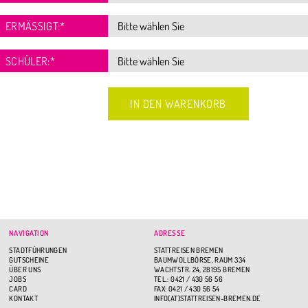
ERMÄSSIGT:
*
SCHÜLER:
*
NAVIGATION
ADRESSE
STADTFÜHRUNGEN
STATTREISEN BREMEN
GUTSCHEINE
BAUMWOLLBÖRSE, RAUM 334
ÜBER UNS
WACHTSTR. 24, 28195 BREMEN
JOBS
TEL.: 0421 / 430 56 56
CARD
FAX: 0421 / 430 56 54
KONTAKT
INFO(AT)STATTREISEN-BREMEN.DE