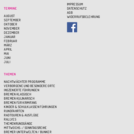
IMPRESSUM
TERMINE
DATENSCHUTZ
AGB
AUGUST
WIDERRUFSBELEHRUNG
SEPTEMBER
OKTOBER
NOVEMBER
DEZEMBER
JANUAR
FEBRUAR
MÄRZ
APRIL
MAI
JUNI
JULI
THEMEN
NACHTWÄCHTER PROGRAMME
VERBORGENE UND BESONDERE ORTE
INSZENIERTE FÜHRUNGEN
BREMEN KLASSISCH
BREMEN KULINARISCH
BREMEN FÜR KRIMIFANS
KINDER & SCHULKLASSEN FÜHRUNGEN
RUNDFAHRTEN
RADTOUREN & AUSFLÜGE
RALLYES
THEMENRUNDGÄNGE
MITTWOCHS- / SONNTAGSREIHE
BREMER UNTERWELTEN / BUNKER