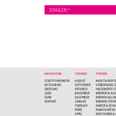
SCHÜLER:
*
NAVIGATION
TERMINE
THEMEN
STADTFÜHRUNGEN
AUGUST
NACHTWÄCHTE
GUTSCHEINE
SEPTEMBER
VERBORGENE U
ÜBER UNS
OKTOBER
INSZENIERTE 
JOBS
NOVEMBER
BREMEN KLASS
CARD
DEZEMBER
BREMEN KULIN
KONTAKT
JANUAR
BREMEN FÜR K
FEBRUAR
KINDER & SCH
MÄRZ
RUNDFAHRTEN
APRIL
RADTOUREN &