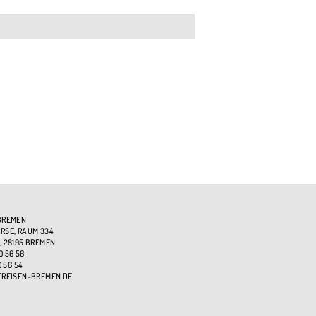
BREMEN
SE, RAUM 334
, 28195 BREMEN
0 56 56
0 56 54
TREISEN-BREMEN.DE