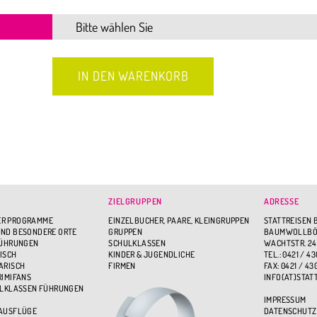
ZIELGRUPPEN
ADRESSE
R PROGRAMME
EINZELBUCHER, PAARE, KLEINGRUPPEN
STATTREISEN 
ND BESONDERE ORTE
GRUPPEN
BAUMWOLLBÖR
FÜHRUNGEN
SCHULKLASSEN
WACHTSTR. 24
ISCH
KINDER & JUGENDLICHE
TEL.: 0421 / 43
ARISCH
FIRMEN
FAX: 0421 / 43
RIMIFANS
INFO(AT)STAT
ULKLASSEN FÜHRUNGEN
IMPRESSUM
 AUSFLÜGE
DATENSCHUTZ