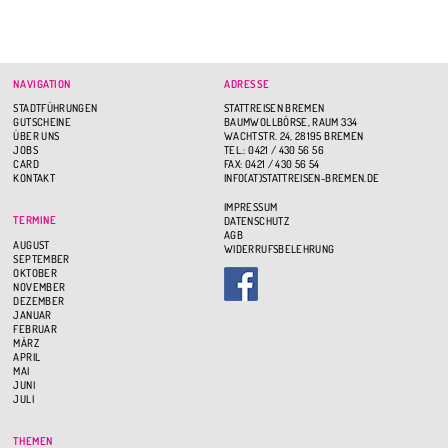
NAVIGATION
ADRESSE
STADTFÜHRUNGEN
STATTREISEN BREMEN
GUTSCHEINE
BAUMWOLLBÖRSE, RAUM 334
ÜBER UNS
WACHTSTR. 24, 28195 BREMEN
JOBS
TEL.: 0421 / 430 56 56
CARD
FAX: 0421 / 430 56 54
KONTAKT
INFO(AT)STATTREISEN-BREMEN.DE
IMPRESSUM
TERMINE
DATENSCHUTZ
AGB
AUGUST
WIDERRUFSBELEHRUNG
SEPTEMBER
OKTOBER
NOVEMBER
DEZEMBER
JANUAR
FEBRUAR
MÄRZ
APRIL
MAI
JUNI
JULI
THEMEN