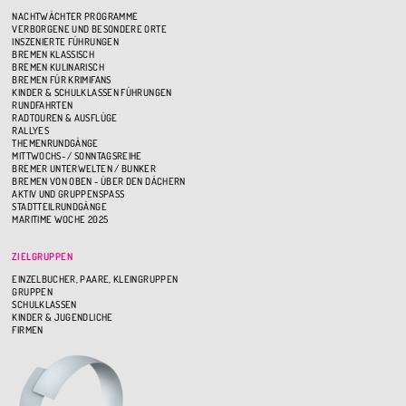
NACHTWÄCHTER PROGRAMME
VERBORGENE UND BESONDERE ORTE
INSZENIERTE FÜHRUNGEN
BREMEN KLASSISCH
BREMEN KULINARISCH
BREMEN FÜR KRIMIFANS
KINDER & SCHULKLASSEN FÜHRUNGEN
RUNDFAHRTEN
RADTOUREN & AUSFLÜGE
RALLYES
THEMENRUNDGÄNGE
MITTWOCHS- / SONNTAGSREIHE
BREMER UNTERWELTEN / BUNKER
BREMEN VON OBEN - ÜBER DEN DÄCHERN
AKTIV UND GRUPPENSPASS
STADTTEILRUNDGÄNGE
MARITIME WOCHE 2025
ZIELGRUPPEN
EINZELBUCHER, PAARE, KLEINGRUPPEN
GRUPPEN
SCHULKLASSEN
KINDER & JUGENDLICHE
FIRMEN