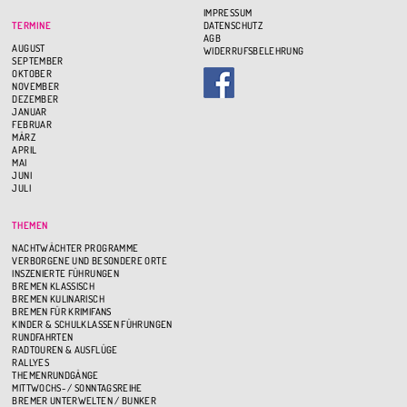
IMPRESSUM
TERMINE
DATENSCHUTZ
AGB
AUGUST
WIDERRUFSBELEHRUNG
SEPTEMBER
OKTOBER
NOVEMBER
DEZEMBER
JANUAR
FEBRUAR
MÄRZ
APRIL
MAI
JUNI
JULI
THEMEN
NACHTWÄCHTER PROGRAMME
VERBORGENE UND BESONDERE ORTE
INSZENIERTE FÜHRUNGEN
BREMEN KLASSISCH
BREMEN KULINARISCH
BREMEN FÜR KRIMIFANS
KINDER & SCHULKLASSEN FÜHRUNGEN
RUNDFAHRTEN
RADTOUREN & AUSFLÜGE
RALLYES
THEMENRUNDGÄNGE
MITTWOCHS- / SONNTAGSREIHE
BREMER UNTERWELTEN / BUNKER