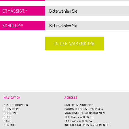
ERMÄSSIGT:
*
SCHÜLER:
*
NAVIGATION
ADRESSE
STADTFÜHRUNGEN
STATTREISEN BREMEN
GUTSCHEINE
BAUMWOLLBÖRSE, RAUM 334
ÜBER UNS
WACHTSTR. 24, 28195 BREMEN
JOBS
TEL.: 0421 / 430 56 56
CARD
FAX: 0421 / 430 56 54
KONTAKT
INFO(AT)STATTREISEN-BREMEN.DE