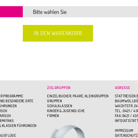
ZIELGRUPPEN
ADRESSE
R PROGRAMME
EINZELBUCHER, PAARE, KLEINGRUPPEN
STATTREISEN 
ND BESONDERE ORTE
GRUPPEN
BAUMWOLLBÖR
FÜHRUNGEN
SCHULKLASSEN
WACHTSTR. 24
ISCH
KINDER & JUGENDLICHE
TEL.: 0421 / 43
ARISCH
FIRMEN
FAX: 0421 / 43
RIMIFANS
INFO(AT)STAT
ULKLASSEN FÜHRUNGEN
IMPRESSUM
 AUSFLÜGE
DATENSCHUTZ