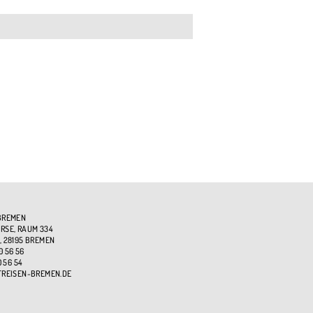
BREMEN
SE, RAUM 334
, 28195 BREMEN
0 56 56
0 56 54
TREISEN-BREMEN.DE