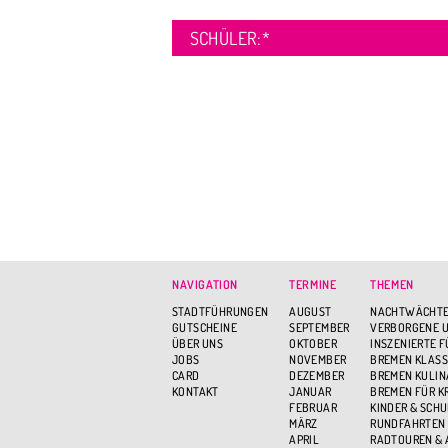
SCHÜLER:
*
NAVIGATION
TERMINE
THEMEN
STADTFÜHRUNGEN
AUGUST
NACHTWÄCHTE
GUTSCHEINE
SEPTEMBER
VERBORGENE U
ÜBER UNS
OKTOBER
INSZENIERTE 
JOBS
NOVEMBER
BREMEN KLASS
CARD
DEZEMBER
BREMEN KULIN
KONTAKT
JANUAR
BREMEN FÜR K
FEBRUAR
KINDER & SCH
MÄRZ
RUNDFAHRTEN
APRIL
RADTOUREN &