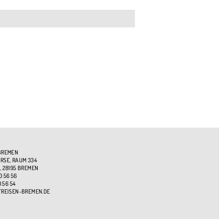
BREMEN
SE, RAUM 334
, 28195 BREMEN
0 56 56
0 56 54
TREISEN-BREMEN.DE