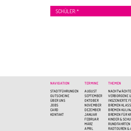
SCHÜLER:
*
NAVIGATION
TERMINE
THEMEN
STADTFÜHRUNGEN
AUGUST
NACHTWÄCHTE
GUTSCHEINE
SEPTEMBER
VERBORGENE U
ÜBER UNS
OKTOBER
INSZENIERTE 
JOBS
NOVEMBER
BREMEN KLASS
CARD
DEZEMBER
BREMEN KULIN
KONTAKT
JANUAR
BREMEN FÜR K
FEBRUAR
KINDER & SCH
MÄRZ
RUNDFAHRTEN
APRIL
RADTOUREN &