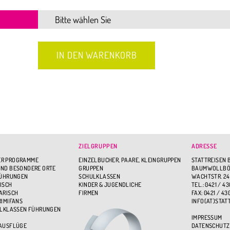
ZIELGRUPPEN
ADRESSE
R PROGRAMME
EINZELBUCHER, PAARE, KLEINGRUPPEN
STATTREISEN 
ND BESONDERE ORTE
GRUPPEN
BAUMWOLLBÖR
FÜHRUNGEN
SCHULKLASSEN
WACHTSTR. 24
ISCH
KINDER & JUGENDLICHE
TEL.: 0421 / 43
ARISCH
FIRMEN
FAX: 0421 / 43
RIMIFANS
INFO(AT)STAT
ULKLASSEN FÜHRUNGEN
IMPRESSUM
 AUSFLÜGE
DATENSCHUTZ