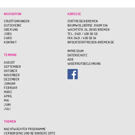
NAVIGATION
ADRESSE
STADTFÜHRUNGEN
STATTREISEN BREMEN
GUTSCHEINE
BAUMWOLLBÖRSE, RAUM 334
ÜBER UNS
WACHTSTR. 24, 28195 BREMEN
JOBS
TEL.: 0421 / 430 56 56
CARD
FAX: 0421 / 430 56 54
KONTAKT
INFO(AT)STATTREISEN-BREMEN.DE
IMPRESSUM
TERMINE
DATENSCHUTZ
AGB
AUGUST
WIDERRUFSBELEHRUNG
SEPTEMBER
OKTOBER
NOVEMBER
DEZEMBER
JANUAR
FEBRUAR
MÄRZ
APRIL
MAI
JUNI
JULI
THEMEN
NACHTWÄCHTER PROGRAMME
VERBORGENE UND BESONDERE ORTE