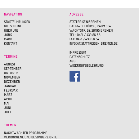
NAVIGATION
ADRESSE
STADTFÜHRUNGEN
STATTREISEN BREMEN
GUTSCHEINE
BAUMWOLLBÖRSE, RAUM 334
ÜBER UNS
WACHTSTR. 24, 28195 BREMEN
JOBS
TEL.: 0421 / 430 56 56
CARD
FAX: 0421 / 430 56 54
KONTAKT
INFO(AT)STATTREISEN-BREMEN.DE
IMPRESSUM
TERMINE
DATENSCHUTZ
AGB
AUGUST
WIDERRUFSBELEHRUNG
SEPTEMBER
OKTOBER
NOVEMBER
DEZEMBER
JANUAR
FEBRUAR
MÄRZ
APRIL
MAI
JUNI
JULI
THEMEN
NACHTWÄCHTER PROGRAMME
VERBORGENE UND BESONDERE ORTE