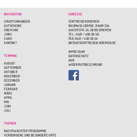
NAVIGATION
ADRESSE
STADTFÜHRUNGEN
STATTREISEN BREMEN
GUTSCHEINE
BAUMWOLLBÖRSE, RAUM 334
ÜBER UNS
WACHTSTR. 24, 28195 BREMEN
JOBS
TEL.: 0421 / 430 56 56
CARD
FAX: 0421 / 430 56 54
KONTAKT
INFO(AT)STATTREISEN-BREMEN.DE
IMPRESSUM
TERMINE
DATENSCHUTZ
AGB
AUGUST
WIDERRUFSBELEHRUNG
SEPTEMBER
OKTOBER
NOVEMBER
DEZEMBER
JANUAR
FEBRUAR
MÄRZ
APRIL
MAI
JUNI
JULI
THEMEN
NACHTWÄCHTER PROGRAMME
VERBORGENE UND BESONDERE ORTE