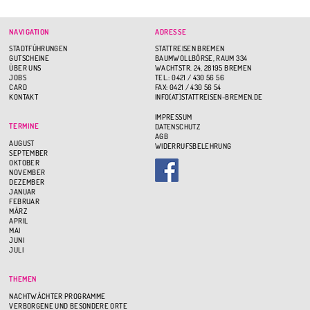
NAVIGATION
ADRESSE
STADTFÜHRUNGEN
STATTREISEN BREMEN
GUTSCHEINE
BAUMWOLLBÖRSE, RAUM 334
ÜBER UNS
WACHTSTR. 24, 28195 BREMEN
JOBS
TEL.: 0421 / 430 56 56
CARD
FAX: 0421 / 430 56 54
KONTAKT
INFO(AT)STATTREISEN-BREMEN.DE
IMPRESSUM
TERMINE
DATENSCHUTZ
AGB
AUGUST
WIDERRUFSBELEHRUNG
SEPTEMBER
OKTOBER
NOVEMBER
DEZEMBER
JANUAR
FEBRUAR
MÄRZ
APRIL
MAI
JUNI
JULI
THEMEN
NACHTWÄCHTER PROGRAMME
VERBORGENE UND BESONDERE ORTE