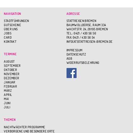
NAVIGATION
ADRESSE
STADTFÜHRUNGEN
STATTREISEN BREMEN
GUTSCHEINE
BAUMWOLLBÖRSE, RAUM 334
ÜBER UNS
WACHTSTR. 24, 28195 BREMEN
JOBS
TEL.: 0421 / 430 56 56
CARD
FAX: 0421 / 430 56 54
KONTAKT
INFO(AT)STATTREISEN-BREMEN.DE
IMPRESSUM
TERMINE
DATENSCHUTZ
AGB
AUGUST
WIDERRUFSBELEHRUNG
SEPTEMBER
OKTOBER
NOVEMBER
DEZEMBER
JANUAR
FEBRUAR
MÄRZ
APRIL
MAI
JUNI
JULI
THEMEN
NACHTWÄCHTER PROGRAMME
VERBORGENE UND BESONDERE ORTE