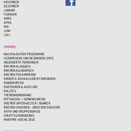
NOVEMBER
DEZEMBER
JANUAR
FEBRUAR
MÄRZ
APRIL
MAI
JUNI
JULI
THEMEN
NACHTWÄCHTER PROGRAMME
VERBORGENE UND BESONDERE ORTE
INSZENIERTE FÜHRUNGEN
BREMEN KLASSISCH
BREMEN KULINARISCH
BREMEN FÜR KRIMIFANS
KINDER & SCHULKLASSEN FÜHRUNGEN
RUNDFAHRTEN
RADTOUREN & AUSFLÜGE
RALLYES
THEMENRUNDGÄNGE
MITTWOCHS- / SONNTAGSREIHE
BREMER UNTERWELTEN / BUNKER
BREMEN VON OBEN - ÜBER DEN DÄCHERN
AKTIV UND GRUPPENSPASS
STADTTEILRUNDGÄNGE
MARITIME WOCHE 2025