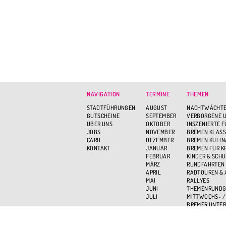
NAVIGATION
TERMINE
THEMEN
STADTFÜHRUNGEN
AUGUST
NACHTWÄCHTE
GUTSCHEINE
SEPTEMBER
VERBORGENE U
ÜBER UNS
OKTOBER
INSZENIERTE 
JOBS
NOVEMBER
BREMEN KLASS
CARD
DEZEMBER
BREMEN KULIN
KONTAKT
JANUAR
BREMEN FÜR K
FEBRUAR
KINDER & SCH
MÄRZ
RUNDFAHRTEN
APRIL
RADTOUREN &
MAI
RALLYES
JUNI
THEMENRUND
JULI
MITTWOCHS- /
BREMER UNTER
BREMEN VON O
AKTIV UND GR