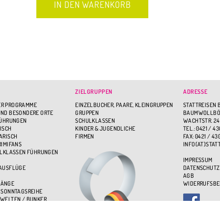
ZIELGRUPPEN
ADRESSE
R PROGRAMME
EINZELBUCHER, PAARE, KLEINGRUPPEN
STATTREISEN 
ND BESONDERE ORTE
GRUPPEN
BAUMWOLLBÖR
FÜHRUNGEN
SCHULKLASSEN
WACHTSTR. 24
ISCH
KINDER & JUGENDLICHE
TEL.: 0421 / 43
ARISCH
FIRMEN
FAX: 0421 / 43
RIMIFANS
INFO(AT)STAT
ULKLASSEN FÜHRUNGEN
IMPRESSUM
 AUSFLÜGE
DATENSCHUTZ
AGB
GÄNGE
WIDERRUFSB
 SONNTAGSREIHE
WELTEN / BUNKER
BEN - ÜBER DEN DÄCHERN
UPPENSPASS