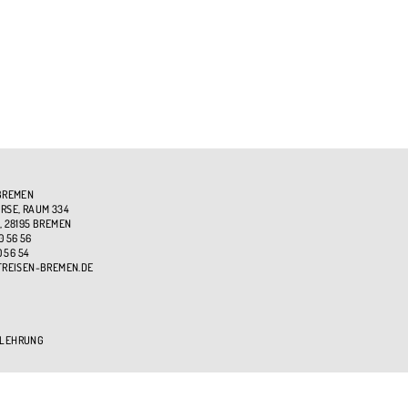
BREMEN
SE, RAUM 334
, 28195 BREMEN
0 56 56
0 56 54
TREISEN-BREMEN.DE
ELEHRUNG