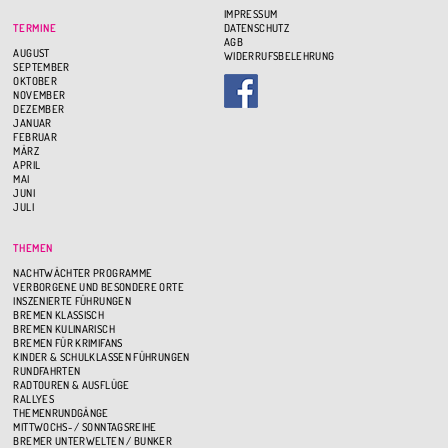
IMPRESSUM
TERMINE
DATENSCHUTZ
AGB
AUGUST
WIDERRUFSBELEHRUNG
SEPTEMBER
OKTOBER
NOVEMBER
DEZEMBER
JANUAR
FEBRUAR
MÄRZ
APRIL
MAI
JUNI
JULI
THEMEN
NACHTWÄCHTER PROGRAMME
VERBORGENE UND BESONDERE ORTE
INSZENIERTE FÜHRUNGEN
BREMEN KLASSISCH
BREMEN KULINARISCH
BREMEN FÜR KRIMIFANS
KINDER & SCHULKLASSEN FÜHRUNGEN
RUNDFAHRTEN
RADTOUREN & AUSFLÜGE
RALLYES
THEMENRUNDGÄNGE
MITTWOCHS- / SONNTAGSREIHE
BREMER UNTERWELTEN / BUNKER