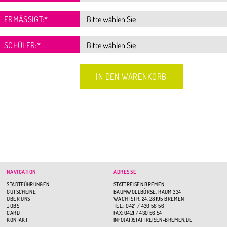
ERMÄSSIGT:
*
SCHÜLER:
*
NAVIGATION
ADRESSE
STADTFÜHRUNGEN
STATTREISEN BREMEN
GUTSCHEINE
BAUMWOLLBÖRSE, RAUM 334
ÜBER UNS
WACHTSTR. 24, 28195 BREMEN
JOBS
TEL.: 0421 / 430 56 56
CARD
FAX: 0421 / 430 56 54
KONTAKT
INFO(AT)STATTREISEN-BREMEN.DE