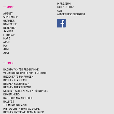
IMPRESSUM
TERMINE
DATENSCHUTZ
AGB
AUGUST
WIDERRUFSBELEHRUNG
SEPTEMBER
OKTOBER
NOVEMBER
DEZEMBER
JANUAR
FEBRUAR
MÄRZ
APRIL
MAI
JUNI
JULI
THEMEN
NACHTWÄCHTER PROGRAMME
VERBORGENE UND BESONDERE ORTE
INSZENIERTE FÜHRUNGEN
BREMEN KLASSISCH
BREMEN KULINARISCH
BREMEN FÜR KRIMIFANS
KINDER & SCHULKLASSEN FÜHRUNGEN
RUNDFAHRTEN
RADTOUREN & AUSFLÜGE
RALLYES
THEMENRUNDGÄNGE
MITTWOCHS- / SONNTAGSREIHE
BREMER UNTERWELTEN / BUNKER