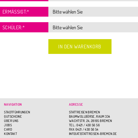
ERMÄSSIGT:
*
SCHÜLER:
*
NAVIGATION
ADRESSE
STADTFÜHRUNGEN
STATTREISEN BREMEN
GUTSCHEINE
BAUMWOLLBÖRSE, RAUM 334
ÜBER UNS
WACHTSTR. 24, 28195 BREMEN
JOBS
TEL.: 0421 / 430 56 56
CARD
FAX: 0421 / 430 56 54
KONTAKT
INFO(AT)STATTREISEN-BREMEN.DE