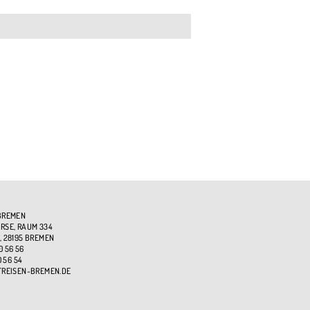
BREMEN
SE, RAUM 334
, 28195 BREMEN
0 56 56
0 56 54
TREISEN-BREMEN.DE