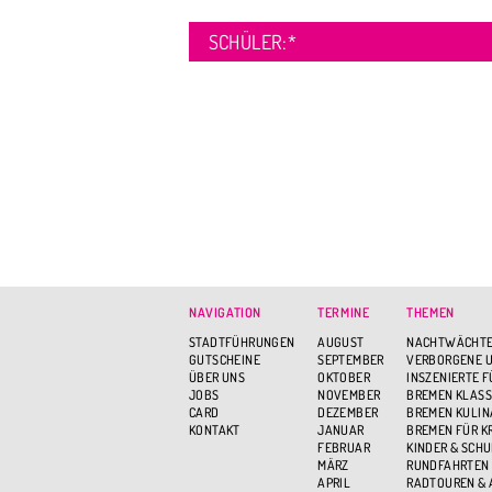
SCHÜLER:
*
NAVIGATION
TERMINE
THEMEN
STADTFÜHRUNGEN
AUGUST
NACHTWÄCHTE
GUTSCHEINE
SEPTEMBER
VERBORGENE U
ÜBER UNS
OKTOBER
INSZENIERTE 
JOBS
NOVEMBER
BREMEN KLASS
CARD
DEZEMBER
BREMEN KULIN
KONTAKT
JANUAR
BREMEN FÜR K
FEBRUAR
KINDER & SCH
MÄRZ
RUNDFAHRTEN
APRIL
RADTOUREN &