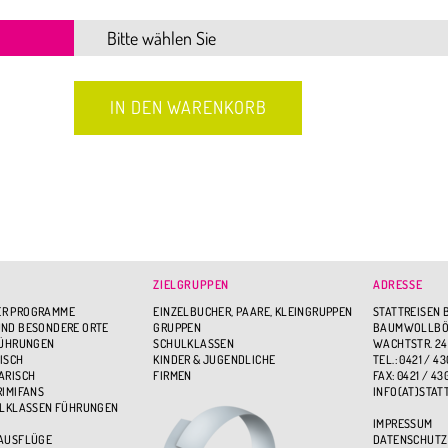
ZIELGRUPPEN
ADRESSE
R PROGRAMME
EINZELBUCHER, PAARE, KLEINGRUPPEN
STATTREISEN 
ND BESONDERE ORTE
GRUPPEN
BAUMWOLLBÖR
FÜHRUNGEN
SCHULKLASSEN
WACHTSTR. 24
ISCH
KINDER & JUGENDLICHE
TEL.: 0421 / 43
ARISCH
FIRMEN
FAX: 0421 / 43
RIMIFANS
INFO(AT)STAT
ULKLASSEN FÜHRUNGEN
IMPRESSUM
 AUSFLÜGE
DATENSCHUTZ