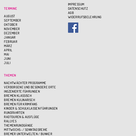
IMPRESSUM
TERMINE
DATENSCHUTZ
AGB
AUGUST
WIDERRUFSBELEHRUNG
SEPTEMBER
OKTOBER
NOVEMBER
DEZEMBER
JANUAR
FEBRUAR
MÄRZ
APRIL
MAI
JUNI
JULI
THEMEN
NACHTWÄCHTER PROGRAMME
VERBORGENE UND BESONDERE ORTE
INSZENIERTE FÜHRUNGEN
BREMEN KLASSISCH
BREMEN KULINARISCH
BREMEN FÜR KRIMIFANS
KINDER & SCHULKLASSEN FÜHRUNGEN
RUNDFAHRTEN
RADTOUREN & AUSFLÜGE
RALLYES
THEMENRUNDGÄNGE
MITTWOCHS- / SONNTAGSREIHE
BREMER UNTERWELTEN / BUNKER