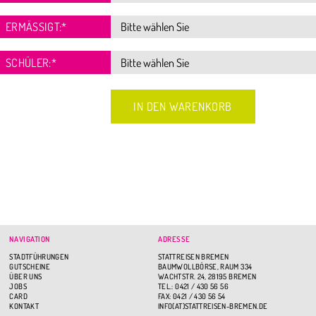
ERMÄSSIGT:
*
SCHÜLER:
*
NAVIGATION
ADRESSE
STADTFÜHRUNGEN
STATTREISEN BREMEN
GUTSCHEINE
BAUMWOLLBÖRSE, RAUM 334
ÜBER UNS
WACHTSTR. 24, 28195 BREMEN
JOBS
TEL.: 0421 / 430 56 56
CARD
FAX: 0421 / 430 56 54
KONTAKT
INFO(AT)STATTREISEN-BREMEN.DE