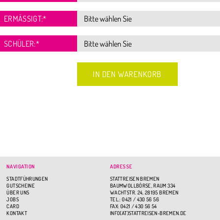
ERMÄSSIGT:
*
SCHÜLER:
*
NAVIGATION
ADRESSE
STADTFÜHRUNGEN
STATTREISEN BREMEN
GUTSCHEINE
BAUMWOLLBÖRSE, RAUM 334
ÜBER UNS
WACHTSTR. 24, 28195 BREMEN
JOBS
TEL.: 0421 / 430 56 56
CARD
FAX: 0421 / 430 56 54
KONTAKT
INFO(AT)STATTREISEN-BREMEN.DE