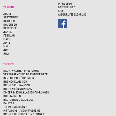
IMPRESSUM
TERMINE
DATENSCHUTZ
AGB
AUGUST
WIDERRUFSBELEHRUNG
SEPTEMBER
OKTOBER
NOVEMBER
DEZEMBER
JANUAR
FEBRUAR
MÄRZ
APRIL
MAI
JUNI
JULI
THEMEN
NACHTWÄCHTER PROGRAMME
VERBORGENE UND BESONDERE ORTE
INSZENIERTE FÜHRUNGEN
BREMEN KLASSISCH
BREMEN KULINARISCH
BREMEN FÜR KRIMIFANS
KINDER & SCHULKLASSEN FÜHRUNGEN
RUNDFAHRTEN
RADTOUREN & AUSFLÜGE
RALLYES
THEMENRUNDGÄNGE
MITTWOCHS- / SONNTAGSREIHE
BREMER UNTERWELTEN / BUNKER