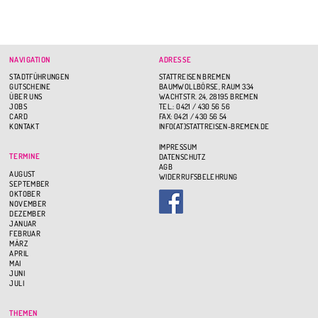
NAVIGATION
ADRESSE
STADTFÜHRUNGEN
STATTREISEN BREMEN
GUTSCHEINE
BAUMWOLLBÖRSE, RAUM 334
ÜBER UNS
WACHTSTR. 24, 28195 BREMEN
JOBS
TEL.: 0421 / 430 56 56
CARD
FAX: 0421 / 430 56 54
KONTAKT
INFO(AT)STATTREISEN-BREMEN.DE
IMPRESSUM
TERMINE
DATENSCHUTZ
AGB
AUGUST
WIDERRUFSBELEHRUNG
SEPTEMBER
OKTOBER
NOVEMBER
DEZEMBER
JANUAR
FEBRUAR
MÄRZ
APRIL
MAI
JUNI
JULI
THEMEN