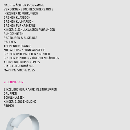
NACHTWÄCHTER PROGRAMME
VERBORGENE UND BESONDERE ORTE
INSZENIERTE FÜHRUNGEN
BREMEN KLASSISCH
BREMEN KULINARISCH
BREMEN FÜR KRIMIFANS
KINDER & SCHULKLASSEN FÜHRUNGEN
RUNDFAHRTEN
RADTOUREN & AUSFLÜGE
RALLYES
THEMENRUNDGÄNGE
MITTWOCHS- / SONNTAGSREIHE
BREMER UNTERWELTEN / BUNKER
BREMEN VON OBEN - ÜBER DEN DÄCHERN
AKTIV UND GRUPPENSPASS
STADTTEILRUNDGÄNGE
MARITIME WOCHE 2025
ZIELGRUPPEN
EINZELBUCHER, PAARE, KLEINGRUPPEN
GRUPPEN
SCHULKLASSEN
KINDER & JUGENDLICHE
FIRMEN