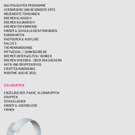
NACHTWÄCHTER PROGRAMME
VERBORGENE UND BESONDERE ORTE
INSZENIERTE FÜHRUNGEN
BREMEN KLASSISCH
BREMEN KULINARISCH
BREMEN FÜR KRIMIFANS
KINDER & SCHULKLASSEN FÜHRUNGEN
RUNDFAHRTEN
RADTOUREN & AUSFLÜGE
RALLYES
THEMENRUNDGÄNGE
MITTWOCHS- / SONNTAGSREIHE
BREMER UNTERWELTEN / BUNKER
BREMEN VON OBEN - ÜBER DEN DÄCHERN
AKTIV UND GRUPPENSPASS
STADTTEILRUNDGÄNGE
MARITIME WOCHE 2025
ZIELGRUPPEN
EINZELBUCHER, PAARE, KLEINGRUPPEN
GRUPPEN
SCHULKLASSEN
KINDER & JUGENDLICHE
FIRMEN