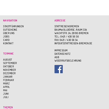
NAVIGATION
ADRESSE
STADTFÜHRUNGEN
STATTREISEN BREMEN
GUTSCHEINE
BAUMWOLLBÖRSE, RAUM 334
ÜBER UNS
WACHTSTR. 24, 28195 BREMEN
JOBS
TEL.: 0421 / 430 56 56
CARD
FAX: 0421 / 430 56 54
KONTAKT
INFO(AT)STATTREISEN-BREMEN.DE
IMPRESSUM
TERMINE
DATENSCHUTZ
AGB
AUGUST
WIDERRUFSBELEHRUNG
SEPTEMBER
OKTOBER
NOVEMBER
DEZEMBER
JANUAR
FEBRUAR
MÄRZ
APRIL
MAI
JUNI
JULI
THEMEN