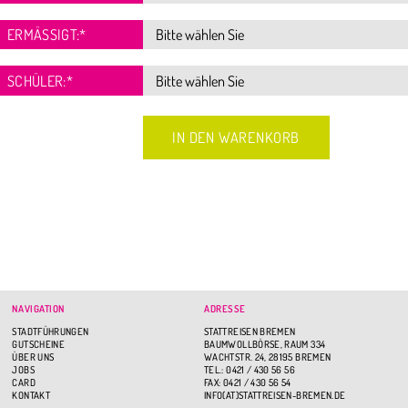
ERMÄSSIGT:
*
SCHÜLER:
*
NAVIGATION
ADRESSE
STADTFÜHRUNGEN
STATTREISEN BREMEN
GUTSCHEINE
BAUMWOLLBÖRSE, RAUM 334
ÜBER UNS
WACHTSTR. 24, 28195 BREMEN
JOBS
TEL.: 0421 / 430 56 56
CARD
FAX: 0421 / 430 56 54
KONTAKT
INFO(AT)STATTREISEN-BREMEN.DE