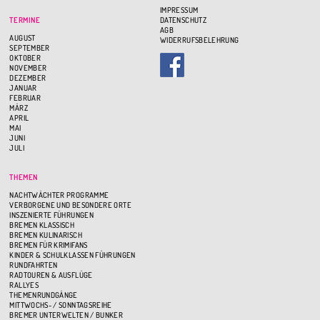
IMPRESSUM
TERMINE
DATENSCHUTZ
AGB
AUGUST
WIDERRUFSBELEHRUNG
SEPTEMBER
OKTOBER
NOVEMBER
DEZEMBER
JANUAR
FEBRUAR
MÄRZ
APRIL
MAI
JUNI
JULI
THEMEN
NACHTWÄCHTER PROGRAMME
VERBORGENE UND BESONDERE ORTE
INSZENIERTE FÜHRUNGEN
BREMEN KLASSISCH
BREMEN KULINARISCH
BREMEN FÜR KRIMIFANS
KINDER & SCHULKLASSEN FÜHRUNGEN
RUNDFAHRTEN
RADTOUREN & AUSFLÜGE
RALLYES
THEMENRUNDGÄNGE
MITTWOCHS- / SONNTAGSREIHE
BREMER UNTERWELTEN / BUNKER