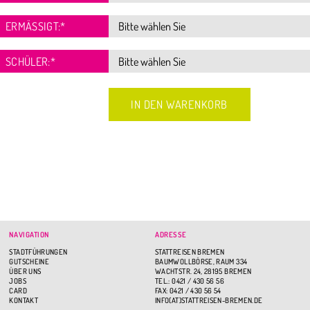
ERMÄSSIGT:
*
SCHÜLER:
*
NAVIGATION
ADRESSE
STADTFÜHRUNGEN
STATTREISEN BREMEN
GUTSCHEINE
BAUMWOLLBÖRSE, RAUM 334
ÜBER UNS
WACHTSTR. 24, 28195 BREMEN
JOBS
TEL.: 0421 / 430 56 56
CARD
FAX: 0421 / 430 56 54
KONTAKT
INFO(AT)STATTREISEN-BREMEN.DE