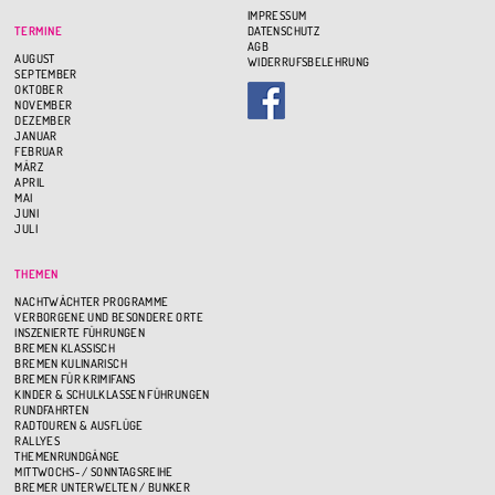
IMPRESSUM
TERMINE
DATENSCHUTZ
AGB
AUGUST
WIDERRUFSBELEHRUNG
SEPTEMBER
OKTOBER
NOVEMBER
DEZEMBER
JANUAR
FEBRUAR
MÄRZ
APRIL
MAI
JUNI
JULI
THEMEN
NACHTWÄCHTER PROGRAMME
VERBORGENE UND BESONDERE ORTE
INSZENIERTE FÜHRUNGEN
BREMEN KLASSISCH
BREMEN KULINARISCH
BREMEN FÜR KRIMIFANS
KINDER & SCHULKLASSEN FÜHRUNGEN
RUNDFAHRTEN
RADTOUREN & AUSFLÜGE
RALLYES
THEMENRUNDGÄNGE
MITTWOCHS- / SONNTAGSREIHE
BREMER UNTERWELTEN / BUNKER