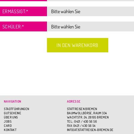
ERMÄSSIGT:
*
SCHÜLER:
*
NAVIGATION
ADRESSE
STADTFÜHRUNGEN
STATTREISEN BREMEN
GUTSCHEINE
BAUMWOLLBÖRSE, RAUM 334
ÜBER UNS
WACHTSTR. 24, 28195 BREMEN
JOBS
TEL.: 0421 / 430 56 56
CARD
FAX: 0421 / 430 56 54
KONTAKT
INFO(AT)STATTREISEN-BREMEN.DE