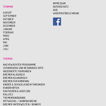
IMPRESSUM
TERMINE
DATENSCHUTZ
AGB
AUGUST
WIDERRUFSBELEHRUNG
SEPTEMBER
OKTOBER
NOVEMBER
DEZEMBER
JANUAR
FEBRUAR
MÄRZ
APRIL
MAI
JUNI
JULI
THEMEN
NACHTWÄCHTER PROGRAMME
VERBORGENE UND BESONDERE ORTE
INSZENIERTE FÜHRUNGEN
BREMEN KLASSISCH
BREMEN KULINARISCH
BREMEN FÜR KRIMIFANS
KINDER & SCHULKLASSEN FÜHRUNGEN
RUNDFAHRTEN
RADTOUREN & AUSFLÜGE
RALLYES
THEMENRUNDGÄNGE
MITTWOCHS- / SONNTAGSREIHE
BREMER UNTERWELTEN / BUNKER