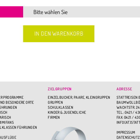
ZIELGRUPPEN
ADRESSE
R PROGRAMME
EINZELBUCHER, PAARE, KLEINGRUPPEN
STATTREISEN 
ND BESONDERE ORTE
GRUPPEN
BAUMWOLLBÖR
FÜHRUNGEN
SCHULKLASSEN
WACHTSTR. 24
ISCH
KINDER & JUGENDLICHE
TEL.: 0421 / 43
ARISCH
FIRMEN
FAX: 0421 / 43
RIMIFANS
INFO(AT)STAT
ULKLASSEN FÜHRUNGEN
IMPRESSUM
 AUSFLÜGE
DATENSCHUTZ