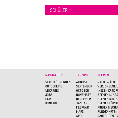
SCHÜLER:
*
NAVIGATION
TERMINE
THEMEN
STADTFÜHRUNGEN
AUGUST
NACHTWÄCHTE
GUTSCHEINE
SEPTEMBER
VERBORGENE U
ÜBER UNS
OKTOBER
INSZENIERTE 
JOBS
NOVEMBER
BREMEN KLASS
CARD
DEZEMBER
BREMEN KULIN
KONTAKT
JANUAR
BREMEN FÜR K
FEBRUAR
KINDER & SCH
MÄRZ
RUNDFAHRTEN
APRIL
RADTOUREN &